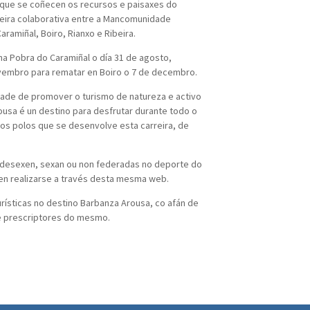
 que se coñecen os recursos e paisaxes do
eira colaborativa entre a Mancomunidade
ramiñal, Boiro, Rianxo e Ribeira.
na Pobra do Caramiñal o día 31 de agosto,
ovembro para rematar en Boiro o 7 de decembro.
dade de promover o turismo de natureza e activo
sa é un destino para desfrutar durante todo o
rios polos que se desenvolve esta carreira, de
o desexen, sexan ou non federadas no deporte do
den realizarse a través desta mesma web.
rísticas no destino Barbanza Arousa, co afán de
de prescriptores do mesmo.