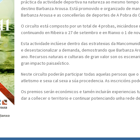
práctica da actividade deportiva na natureza ao mesmo tempo
destino Barbanza Arousa. Está promovido e organizado de man
Barbanza Arousa e as concellerías de deportes de A Pobra do Ca
O circuíto está composto por un total de 4 probas, iniciándose 
continuando en Ribeira o 27 de setembro e en Rianxo o 1 de n
Esta actividade inclúese dentro das estratexias da Mancomuni
e desestacionalizar a demanda, demostrando que Barbanza Arou
ano. Recursos naturais e culturais de gran valor son os escena
gran impacto paisaxístico.
Neste circuíto poderán participar todas aquelas persoas que 
atletismo e sexa cal sexa a súa procedencia. As inscricións po
Os premios serán económicos e tamén incluirán experiencias tu
dar a coñecer o territorio e continuar potenciando unha rede 