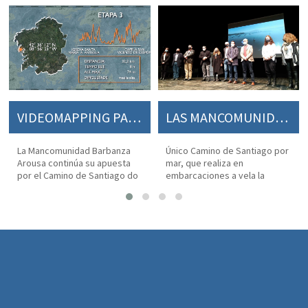
VIDEOMAPPING PARA DESCUBRIR “A ORIXE” (EL ORIGEN) DEL CAMINO DE SANTIAGO
LAS MANCOMUNIDADES BARBANZA AROUSA Y O SALNÉS PRESENTAN EL AUDIOVISUAL NAVEGA EL CAMINO
La Mancomunidad Barbanza 
Único Camino de Santiago por 
Arousa continúa su apuesta 
mar, que realiza en 
por el Camino de Santiago do 
embarcaciones a vela la 
Barbanza “A Orixe” mediante 
travesía de los restos del 
herramientas tecnológicas 
Apóstol por la Ría de Arousa 
para darlo a conocer en un 
hasta Santiago de 
mundo cada vez más 
Compostela
digitalizado.