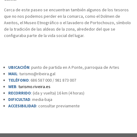
Cerca de este paseo se encuentran también algunos de los tesoros
que no nos podemos perder en la comarca, como el Dolmen de
Axeitos, el Museo Etnográfico o el lavadero de Portochouzo, símbolo
de la tradición de las aldeas de la zona, alrededor del que se
configuraba parte de la vida social del lugar.
UBICACIÓN
:
punto de partida en A Ponte, parroquia de Artes
MAIL
:
turismo@ribeira.gal
TELÉFONO
:
686 587 000 / 981 873 007
WEB
:
turismo.riveira.es
RECORRIDO
:
(ida y vuelta) 16 km (4 horas)
DIFICULTAD
:
media-baja
ACCESIBILIDAD
:
consultar previamente